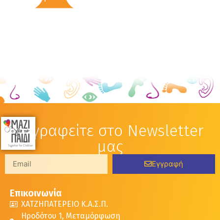
Εγγραφείτε στο Newsletter
μας
Εγγραφή
Επικοινωνία
ΧΑΤΖΗΠΑΤΕΡΕΙΟ Κ.Α.Σ.Π.
Ηροδότου 1, Μεταμόρφωση