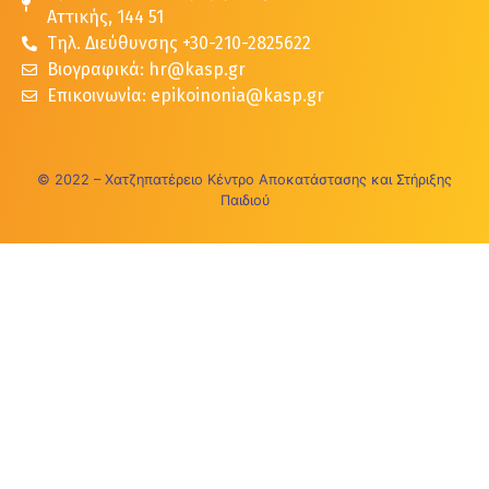
Αττικής, 144 51
Τηλ. Διεύθυνσης +30-210-2825622
Βιογραφικά: hr@kasp.gr
Επικοινωνία: epikoinonia@kasp.gr
© 2022 – Χατζηπατέρειο Κέντρο Αποκατάστασης και Στήριξης
Παιδιού