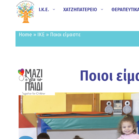
Ι.Κ.Ε.
ΧΑΤΖΗΠΑΤΕΡΕΙΟ
ΘΕΡΑΠΕΥΤΙΚ
Home
»
ΙΚΕ
»
Ποιοι είμαστε
Ποιοι είμ