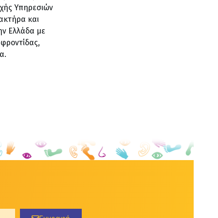
χής Υπηρεσιών
ακτήρα και
ην Ελλάδα με
 φροντίδας,
α.