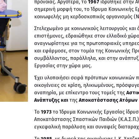
πρόνοιας. Αργότερα, το
1967
ιδρύθηκε στην Α
σημερινή μορφή του, το Ίδρυμα Κοινωνικής Εργ
κοινωφελής μη κερδοσκοπικός οργανισμός (Ν.Π
Στελεχωμένο με κοινωνικούς λειτουργούς και 
επιστήμονες, εδραιώθηκε στον ελλαδικό χώρο
αναγνωρίστηκε για τις πρωτοποριακές υπηρεσ
και εφάρμοσε, στον τομέα της Κοινωνικής Πρ
συμβάλλοντας, παράλληλα, και στην ανάπτυξ
Εργασίας στην χώρα μας.
Έχει υλοποιήσει σειρά πρότυπων κοινωνικών 
οικογένειες σε κρίση, ηλικιωμένους, πρόσφυγ
αναπηρία, με επίκεντρο τους τομείς της
Αστικ
Ανάπτυξης και
της
Αποκατάστασης Ατόμων 
Το
1973
το Ίδρυμα Κοινωνικής Εργασίας ίδρυσ
Αποκατάστασης Σπαστικών Παιδιών (Κ.Α.Σ.Π.) 
εγκεφαλική παράλυση και συναφείς διαταραχ
Το
1985
, με δωρεά της οικογένειας Ι. Κ. Χατζ