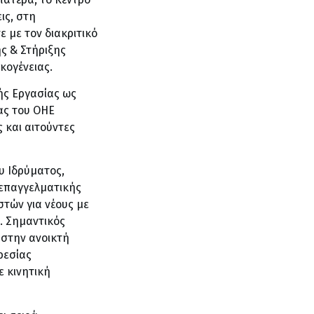
ις, στη
 με τον διακριτικό
ς & Στήριξης
κογένειας.
ής Εργασίας ως
ας του ΟΗΕ
 και αιτούντες
υ Ιδρύματος,
επαγγελματικής
τών για νέους με
ν. Σημαντικός
στην ανοικτή
ρεσίας
 κινητική