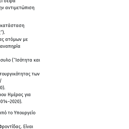
ι σειρά
ην αντιμετώπιση
ποκατάσταση
”).
ας ατόμων με
 αναπηρία
συλο (“Ισότητα και
ιτουργικότητας των
/
0).
ρου Ημέρας για
014–2020).
από το Υπουργείο
ροντίδας. Είναι