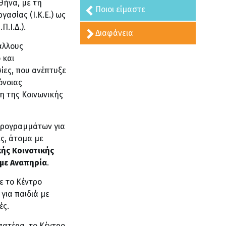
θήνα, με τη
Ποιοι είμαστε
ασίας (Ι.Κ.Ε.) ως
.Ι.Δ.).
Διαφάνεια
άλλους
 και
ίες, που ανέπτυξε
όνοιας
η της Κοινωνικής
προγραμμάτων για
ες, άτομα με
ής Κοινοτικής
με Αναπηρία
.
ε το Κέντρο
για παιδιά με
ές.
ηπατέρα, το Κέντρο