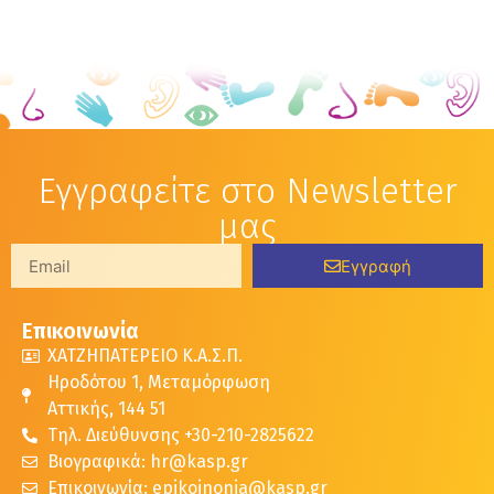
Εγγραφείτε στο Newsletter
μας
Εγγραφή
Επικοινωνία
ΧΑΤΖΗΠΑΤΕΡΕΙΟ Κ.Α.Σ.Π.
Ηροδότου 1, Μεταμόρφωση
Αττικής, 144 51
Τηλ. Διεύθυνσης +30-210-2825622
Βιογραφικά: hr@kasp.gr
Επικοινωνία: epikoinonia@kasp.gr