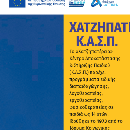
ΧΑΤΖΗΠΑΤ
Κ.Α.Σ.Π.
Το «Χατζηπατέρειο»
Κέντρο Αποκατάστασης
& Στήριξης Παιδιού
(Κ.Α.Σ.Π.) παρέχει
προγράμματα ειδικής
διαπαιδαγώγησης,
λογοθεραπείας,
εργοθεραπείας,
φυσικοθεραπείας σε
παιδιά ως 14 ετών.
Ιδρύθηκε το
1973
από το
Ίδρυμα Κοινωνικής