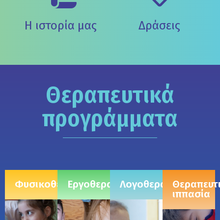
Η ιστορία μας
Δράσεις
Θεραπευτικά
προγράμματα
Φυσικοθεραπεία
Εργοθεραπεία
Λογοθεραπεία
Θεραπευτ
ιππασία