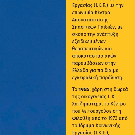
Εργασίας (Ι.Κ.Ε.) με την
επωνυμία Κέντρο
Αποκατάστασης
Σπαστικών Παιδιών, με
σκοπό την ανάπτυξη
εξειδικευμένων
θεραπευτικών και
αποκαταστασιακών
παρεμβάσεων στην
Ελλάδα για παιδιά με
εγκεφαλική παράλυση.
Το
1985
, χάρη στη δωρεά
της οικογένειας Ι. Κ.
Χατζηπατέρα, το Κέντρο
που λειτουργούσε στη
Φιλοθέη από το 1973 από
το Ίδρυμα Κοινωνικής
Εργασίας (Ι.Κ.Ε.),