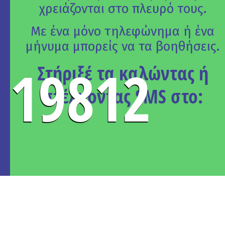
χρειάζονται στο πλευρό τους.
Με ένα μόνο τηλεφώνημα ή ένα
μήνυμα μπορείς να τα βοηθήσεις.
19812
Στήριξέ τα καλώντας ή
στέλνοντας SMS στο:
To
K.A.Σ.Π.
με
αριθμούς
50
5.000
21.000