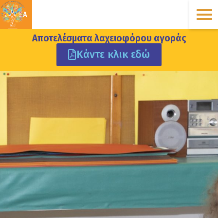
ΔΩΡΕΑ
Αποτελέσματα λαχειοφόρου αγοράς
Κάντε κλικ εδώ