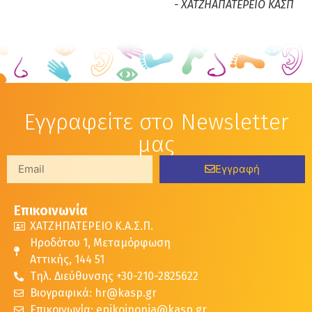
- ΧΑΤΖΗΑΠΑΤΕΡΕΙΟ ΚΑΣΠ
Εγγραφείτε στο Newsletter
μας
Εγγραφή
Επικοινωνία
ΧΑΤΖΗΠΑΤΕΡΕΙΟ Κ.Α.Σ.Π.
Ηροδότου 1, Μεταμόρφωση
Αττικής, 144 51
Τηλ. Διεύθυνσης +30-210-2825622
Βιογραφικά: hr@kasp.gr
Επικοινωνία: epikoinonia@kasp.gr