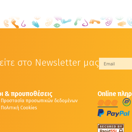
ίτε στο Newsletter μας
ι & προυποθέσεις
Online πλη
Προστασία προσωπικών δεδομένων
Πολιτική Cookies