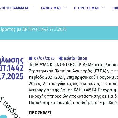
Α ΠΡΟΓΡΑΜΜΑΤΑ
ΤΑ ΝΕΑ ΜΑΣ
ΣΤΗΡΙΞΤΕ ΜΑΣ
ΕΠΙ
ροντος με ΑΡ.ΠΡΩΤ.1442 /7.7.2025
ήλωσης
07/07/2025
Δελτία Τύπου
Το ΙΔΡΥΜΑ ΚΟΙΝΩΝΙΚΗΣ ΕΡΓΑΣΙΑΣ στο πλαίσιο 
ΩΤ.1442
Στρατηγικού́ Πλαισίου Αναφοράς (ΕΣΠΑ) για τ
.7.2025
περίοδο 2021-2027, Επιχειρησιακού́ Προγράμμ
2027», λειτουργώντας ως δικαιούχος της πρά
λειτουργίας της Δομής ΚΔΗΦ ΑΜΕΑ Πρόγραμμ
Παροχής Υπηρεσιών Αποκατάστασης σε Παιδι
Παράλυση και συνοδά προβλήματα”» με Κωδι
ΠΡΟΣΚΑΛΕΙ