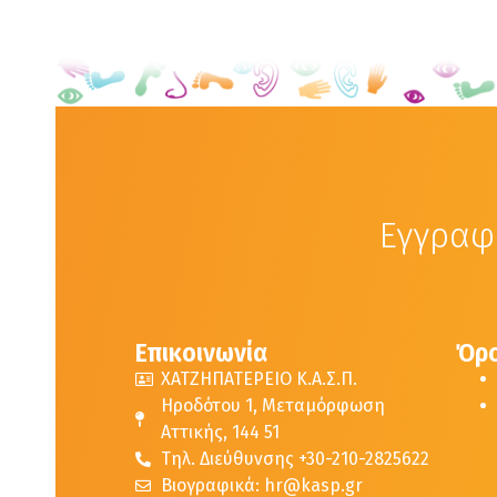
Εγγραφε
Επικοινωνία
Όρο
ΧΑΤΖΗΠΑΤΕΡΕΙΟ Κ.Α.Σ.Π.
Ηροδότου 1, Μεταμόρφωση
Αττικής, 144 51
Τηλ. Διεύθυνσης +30-210-2825622
Βιογραφικά: hr@kasp.gr