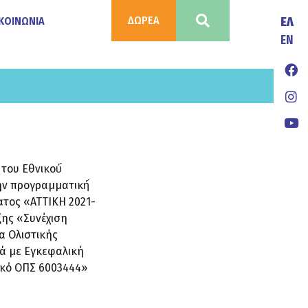
ΔΩΡΕΑ
ΚΟΙΝΩΝΙΑ
ΕΛ
ΕΝ
του Εθνικού́
ην προγραμματική́
ατος «ΑΤΤΙΚΗ 2021-
ξης «Συνέχιση
α Ολιστικής
ά με Εγκεφαλική
κό ΟΠΣ 6003444»