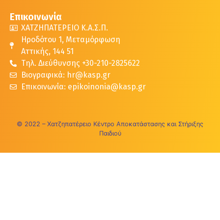
Επικοινωνία
ΧΑΤΖΗΠΑΤΕΡΕΙΟ Κ.Α.Σ.Π.
Ηροδότου 1, Μεταμόρφωση
Αττικής, 144 51
Τηλ. Διεύθυνσης +30-210-2825622
Βιογραφικά: hr@kasp.gr
Επικοινωνία: epikoinonia@kasp.gr
© 2022 – Χατζηπατέρειο Κέντρο Αποκατάστασης και Στήριξης
Παιδιού