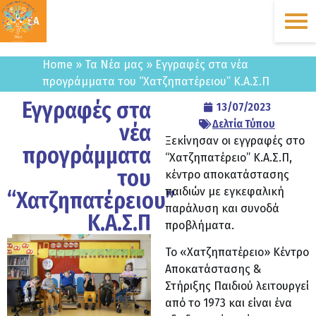
ΔΩΡΕΑ
Home
»
Τα Νέα μας
»
Εγγραφές στα νέα
προγράμματα του “Χατζηπατέρειου” Κ.Α.Σ.Π
Εγγραφές στα
13/07/2023
Δελτία Τύπου
νέα
Ξεκίνησαν οι εγγραφές στο
προγράμματα
“Χατζηπατέρειο” Κ.Α.Σ.Π,
του
κέντρο αποκατάστασης
παιδιών με εγκεφαλική
“Χατζηπατέρειου”
παράλυση και συνοδά
Κ.Α.Σ.Π
προβλήματα.
Το «Χατζηπατέρειο» Κέντρο
Αποκατάστασης &
Στήριξης Παιδιού λειτουργεί
από το 1973 και είναι ένα