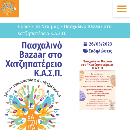
ΔΩΡΕΑ
Home
»
Τα Νέα μας
»
Πασχαλινό Bazaar στο
Χατζηπατέρειο Κ.Α.Σ.Π.
Πασχαλινό
26/03/2023
Εκδηλώσεις
Bazaar στο
Χατζηπατέρειο
Κ.Α.Σ.Π.