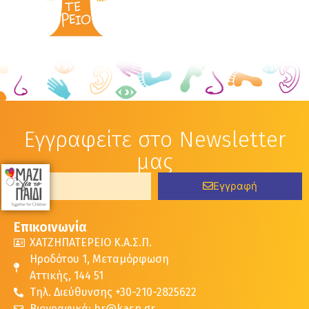
Εγγραφείτε στο Newsletter
μας
Εγγραφή
Επικοινωνία
ΧΑΤΖΗΠΑΤΕΡΕΙΟ Κ.Α.Σ.Π.
Ηροδότου 1, Μεταμόρφωση
Αττικής, 144 51
Τηλ. Διεύθυνσης +30-210-2825622
Βιογραφικά: hr@kasp.gr