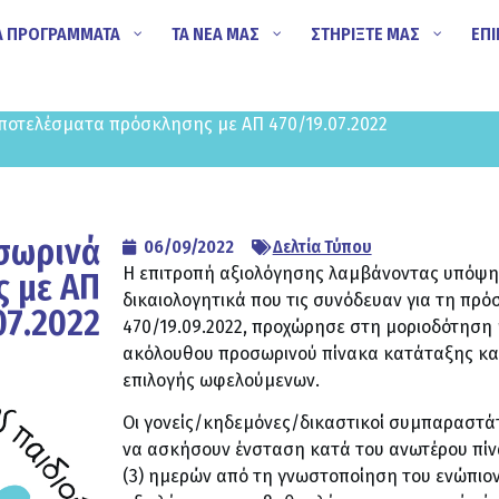
Α ΠΡΟΓΡΑΜΜΑΤΑ
ΤΑ ΝΕΑ ΜΑΣ
ΣΤΗΡΙΞΤΕ ΜΑΣ
ΕΠΙ
ποτελέσματα πρόσκλησης με ΑΠ 470/19.07.2022
σωρινά
06/09/2022
Δελτία Τύπου
Η επιτροπή αξιολόγησης λαμβάνοντας υπόψη τ
 με ΑΠ
δικαιολογητικά που τις συνόδευαν για τη πρ
07.2022
470/19.09.2022, προχώρησε στη μοριοδότηση 
ακόλουθου προσωρινού πίνακα κατάταξης κα
επιλογής ωφελούμενων.
Οι γονείς/κηδεμόνες/δικαστικοί συμπαραστάτ
να ασκήσουν ένσταση κατά του ανωτέρου πίν
(3) ημερών από τη γνωστοποίηση του ενώπιον